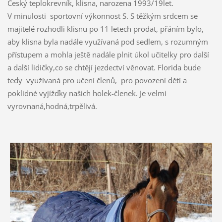
Český teplokrevník, klisna, narozena 1993/19let.
V minulosti sportovní výkonnost S. S těžkým srdcem se
majitelé rozhodli klisnu po 11 letech prodat, přáním bylo,
aby klisna byla nadále využívaná pod sedlem, s rozumným
přístupem a mohla ještě nadále plnit úkol učitelky pro další
a další lidičky,co se chtějí jezdectví věnovat. Florida bude
tedy využívaná pro učení členů, pro povození dětí a
poklidné vyjížďky našich holek-členek. Je velmi
vyrovnaná,hodná,trpělivá.